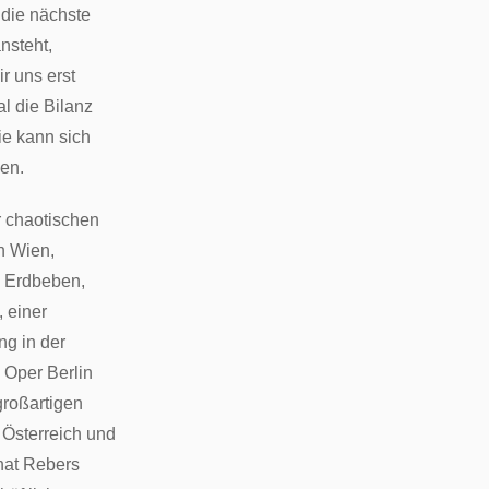
die nächste
nsteht,
r uns erst
l die Bilanz
ie kann sich
en.
 chaotischen
n Wien,
n Erdbeben,
, einer
ng in der
Oper Berlin
großartigen
 Österreich und
hat Rebers