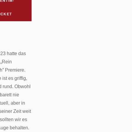
ENTIM-
ICKET
23 hatte das
„Rein
ch” Premiere.
 ist es griffig,
d rund. Obwohl
arett nie
tuell, aber in
einer Zeit weit
 sollten wir es
uge behalten.