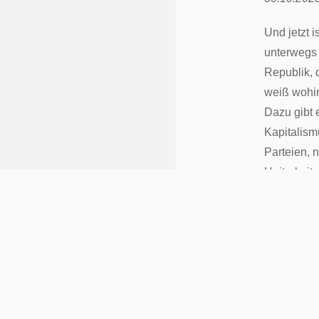
Und jetzt i
unterwegs 
Republik, 
weiß wohin
Dazu gibt 
Kapitalism
Parteien, 
Heiterkeit 
Botschaft:
„No pasaran
Den Rest e
Tagespoliti
uns auf sie