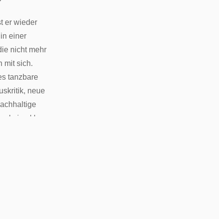
st er wieder
in einer
die nicht mehr
 mit sich.
es tanzbare
uskritik, neue
nachhaltige
und eine klare
!!!“
rledigt die
k. Wir freuen
!!