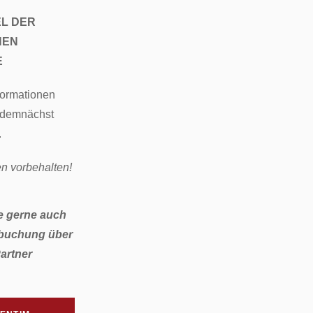
EL DER
HEN
E
formationen
 demnächst
.
n vorbehalten!
e gerne auch
tbuchung über
artner