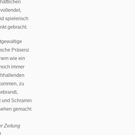
häftlichen
vollendet,
nd spielerisch
nkt gebracht.
tgewaltige
tische Präsenz
em wie ein
 noch immer
chhallenden
rkommen, zu
ebrandt,
lt und Schramm
sehen gemacht
r Zeitung
3