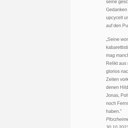
seine gesc
Gedanken 
upcycelt u
auf den Pu
„Seine wor
kabarettis
mag manch
Relikt aus
glorios na
Zeiten vo
denen Hild
Jonas, Po
noch Fern
haben.”
Pforzheime
30.10.202