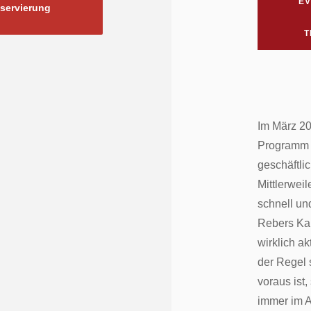
EV
eservierung
T
Im März 20
Programm 
geschäftli
Mittlerweile
schnell un
Rebers Kab
wirklich ak
der Regel s
voraus ist,
immer im A