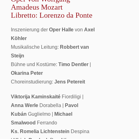
Amadeus Mozart
Libretto: Lorenzo da Ponte
Inszenierung der
Oper Halle
von
Axel
Köhler
Musikalische Leitung:
Robbert van
Steijn
Bühne und Kostüme:
Timo Dentler
|
Okarina Peter
Choreinstudierung:
Jens Petereit
Viktorija Kaminskaité
Fiordiligi |
Anna Werle
Dorabella |
Pavol
Kubán
Guglielmo |
Michael
Smalwood
Ferrando
Ks. Romelia Lichtenstein
Despina