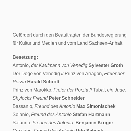
Theaterstück von William Shakespeare
Gefördert durch den Beauftragten der Bundesregierung
für Kultur und Medien und vom Land Sachsen-Anhalt
Besetzung:
Antonio,
der Kaufmann von Venedig
Sylvester Groth
Der Doge von Venedig // Prinz von Arragon,
Freier der
Porzia
Harald Schrott
Prinz von Marokko,
Freier der Porzia
// Tubal,
ein Jude,
Shylocks Freund
Peter Schneider
Bassanio,
Freund des Antonio
Max Simonischek
Solanio,
Freund des Antonio
Stefan Hartmann
Salarino,
Freund des Antonio
Benjamin Krüger
Graziano,
Freund des Antonio
Udo Schenk