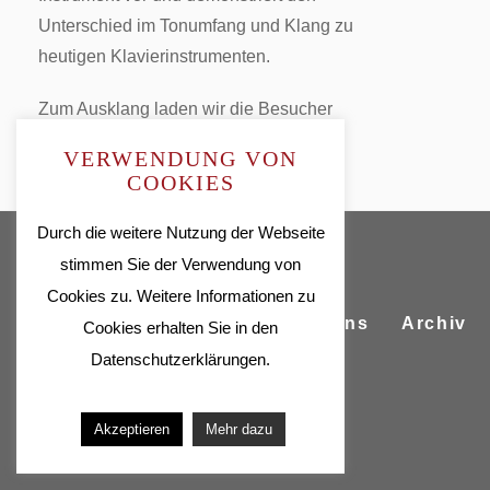
Unterschied im Tonumfang und Klang zu
heutigen Klavierinstrumenten.
Zum Ausklang laden wir die Besucher
zu einer kulinarischen Stärkung ein.
VERWENDUNG VON
COOKIES
Durch die weitere Nutzung der Webseite
stimmen Sie der Verwendung von
Cookies zu. Weitere Informationen zu
Startseite
Spielplan
Über uns
Archiv
Cookies erhalten Sie in den
AGB
Impressum
Datenschutzerklärungen.
Akzeptieren
Mehr dazu