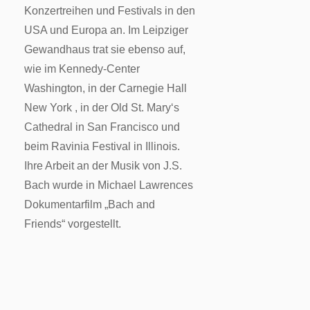
Konzertreihen und Festivals in den
USA und Europa an. Im Leipziger
Gewandhaus trat sie ebenso auf,
wie im Kennedy-Center
Washington, in der Carnegie Hall
New York , in der Old St. Mary‘s
Cathedral in San Francisco und
beim Ravinia Festival in Illinois.
Ihre Arbeit an der Musik von J.S.
Bach wurde in Michael Lawrences
Dokumentarfilm „Bach and
Friends“ vorgestellt.
*im Preis p.P. enthalten ist ein
Brunch-Büffet mit warmen und
kalten Speisen, Kaffee und
Mineralwasser |