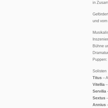
in Zusam
Geförder
und vom
Musikali
Inszenie
Bühne un
Dramatur
Puppen:
Solisten
Titus
– 
Vitellia
–
Servilia
Sextus
–
Annius