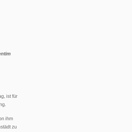
entim
, ist für
ng.
von ihm
städt zu