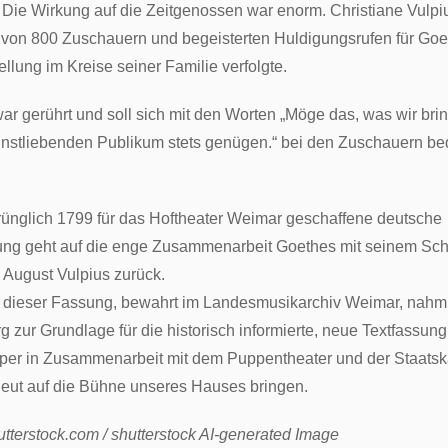
. Die Wirkung auf die Zeitgenossen war enorm. Christiane Vulpi
t von 800 Zuschauern und begeisterten Huldigungsrufen für Goe
ellung im Kreise seiner Familie verfolgte.
ar gerührt und soll sich mit den Worten „Möge das, was wir bri
nstliebenden Publikum stets genügen.“ bei den Zuschauern be
rünglich 1799 für das Hoftheater Weimar geschaffene deutsche
ung geht auf die enge Zusammenarbeit Goethes mit seinem Sc
n August Vulpius zurück.
 dieser Fassung, bewahrt im Landesmusikarchiv Weimar, nahm 
 zur Grundlage für die historisch informierte, neue Textfassung,
Oper in Zusammenarbeit mit dem Puppentheater und der Staatsk
neut auf die Bühne unseres Hauses bringen.
utterstock.com / shutterstock AI-generated Image