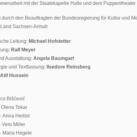
menarbeit mit der Staatskapelle Halle und dem Puppentheater 
t durch den Beauftragten der Bundesregierung für Kultur und M
 Land Sachsen-Anhalt
sche Leitung:
Michael Hofstetter
rung:
Ralf Meyer
d Ausstattung:
Angela Baumgart
gie und Textfassung:
Ilsedore Reinsberg
Atif Hussein
Aco Bišćević
 Olena Tokar
– Anna Herbst
 Vero Miller
– Maria Hegele