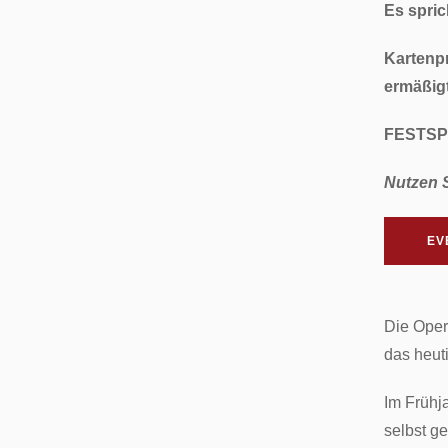
Es spric
Kartenpr
ermäßigt
FESTSP
Nutzen 
EV
Die Oper
das heut
Im Frühj
selbst g