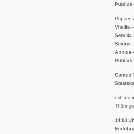
Publius
Puppensp
Vitellia
–
Servilia
–
Sextus
–
Annius
–
Publius
Cantus 
Staatska
mit freu
Thüringe
14:00 Uh
Einführu