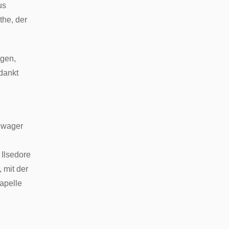
us
the, der
ngen,
dankt
hwager
Ilsedore
 mit der
apelle