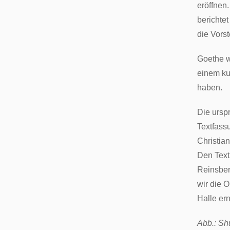
eröffnen
berichte
die Vorst
Goethe w
einem ku
haben.
Die ursp
Textfass
Christia
Den Text
Reinsberg
wir die 
Halle er
Abb.: Sh